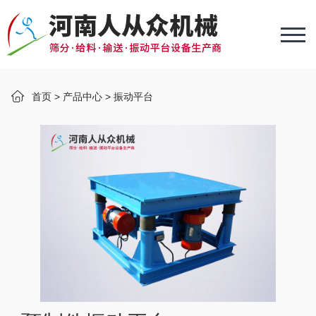
首页
>
产品中心
>
振动平台