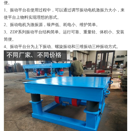
便。
1、振动平台在使用过程中，可以通过调节振动电机激振力大小，来
使平台上物料实现理想的形式。
2、振动电机为激振源，噪声低、耗电小、维护简单。
3、ZDP系列振动平台结构简单。运行可靠、重量轻、体积小、安装
简便。
4、振动平台分为上下振动、螺旋振动和三维振动三种振动方式。