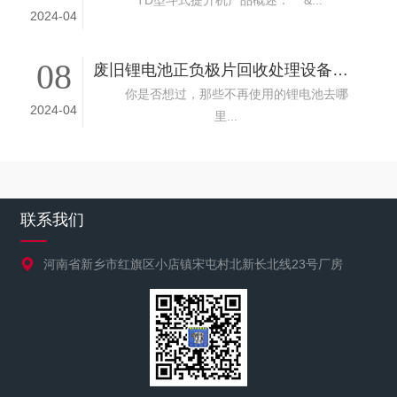
2024-04
08
废旧锂电池正负极片回收处理设备为退役电池废极片回收再利用提供创新方式
你是否想过，那些不再使用的锂电池去哪
2024-04
里...
联系我们
河南省新乡市红旗区小店镇宋屯村北新长北线23号厂房