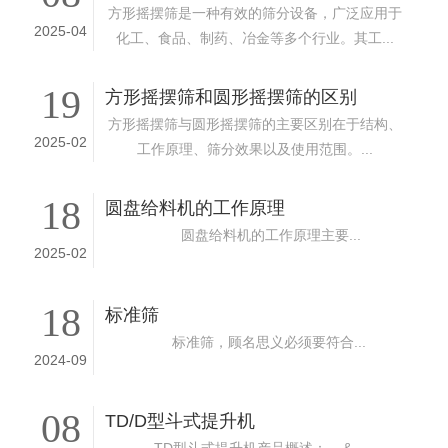
方形摇摆筛是一种有效的筛分设备，广泛应用于
2025-04
化工、食品、制药、冶金等多个行业。其工...
19
方形摇摆筛和圆形摇摆筛的区别
‌方形摇摆筛与圆形摇摆筛的主要区别在于结构、
2025-02
工作原理、筛分效果以及使用范围‌。‌...
18
圆盘给料机的工作原理
圆盘给料机的工作原理主要...
2025-02
18
标准筛
标准筛，顾名思义必须要符合...
2024-09
08
TD/D型斗式提升机
TD型斗式提升机产品概述： &...