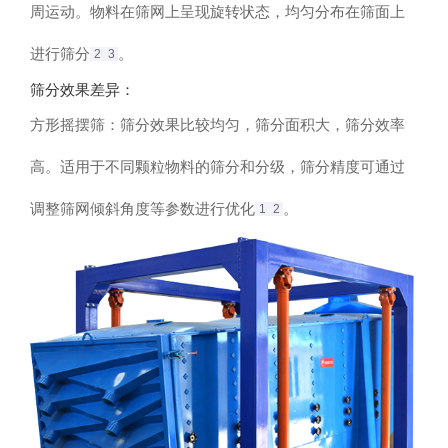
周运动。物料在筛网上呈现旋转状态，均匀分布在筛面上
进行筛分‌
。
2
3
筛分效果差异
‌：
方形摇摆筛：筛分效果比较均匀，筛分面积大，筛分效率
高。适用于不同颗粒物料的筛分和分级，筛分精度可通过
调整筛网倾斜角度等参数进行优化‌
。
1
2